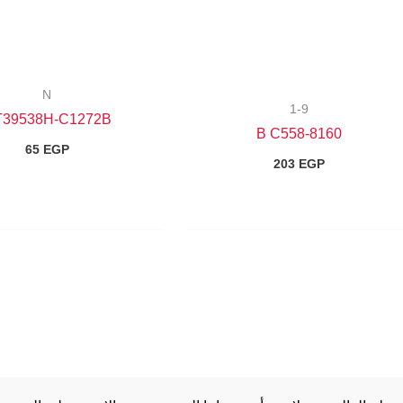
N
1-9
39538H-C1272B
8160-B C558
65
EGP
203
EGP