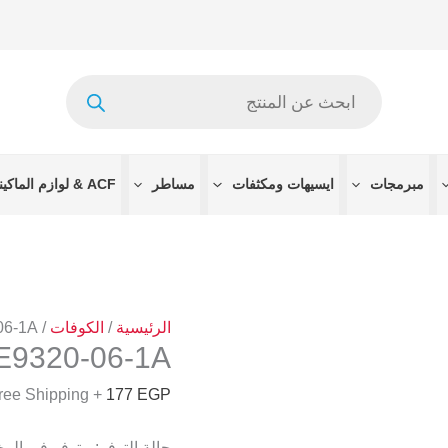
كمية
EK77436Z003A
-
Products
TAPE9320-
search
06-
1A
مبرمجات
ايسيهات ومكثفات
مساطر
ACF & لوازم الماكينات
الرئيسية
/
الكوفات
/
06-1A
E9320-06-1A
+ Free Shipping
177
EGP
حالة التوفر:
متوفر في الم