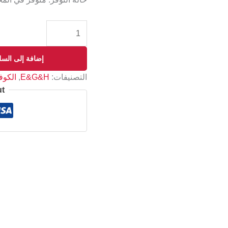
إضافة إلى السل
التصنيفات:
E&G&H
,
الكوف
ut