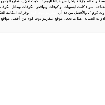
والعالم جزء لا يتجزأ من حياتنا اليومية ، حيث الان يستطيع الجميع 
 يحتاجه، سواء كانت ايسيهات او كوفات ونواقص الكوفات وبدائل الكوفات 
دوت كوم ” ، والأفضل من هذا أن
عبقرينو دوت كوم
توفر لك امكانية الع
روا
سياسة الخصوصية و
سيا
احدث
احد