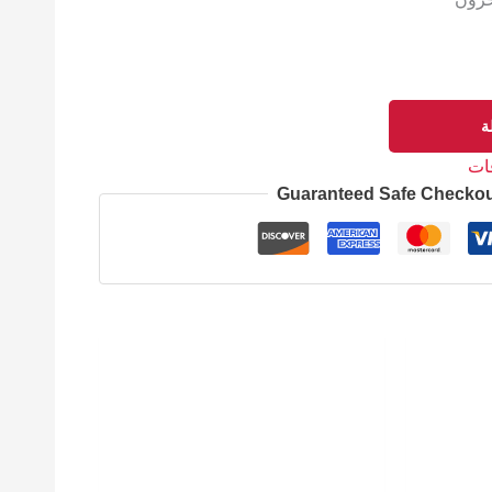
ة
ات
Guaranteed Safe Checko