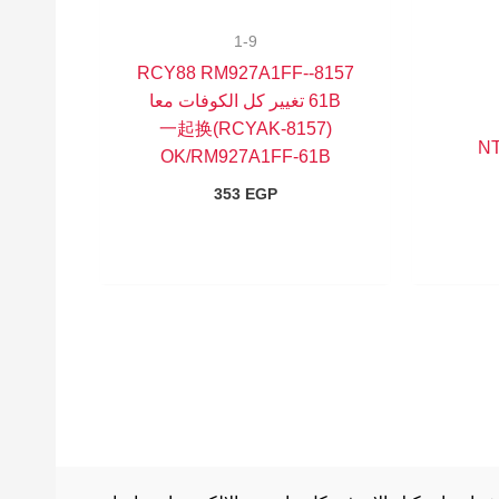
1-9
8157-RCY88 RM927A1FF-
61B تغيير كل الكوفات معا
(RCYAK-8157)一起换
NT
OK/RM927A1FF-61B
353
EGP