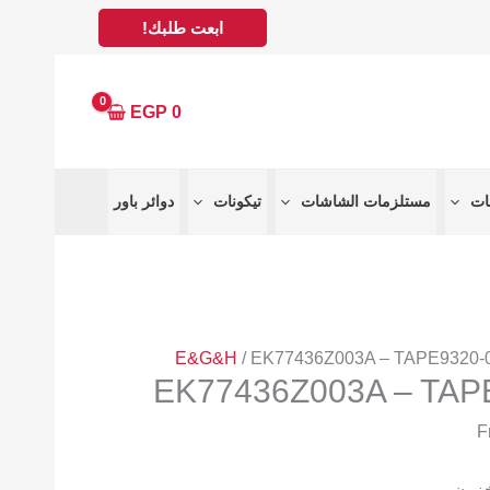
ابعت طلبك!
EGP
0
مستلزمات الشاشات
تيكونات
دوائر باور
E&G&H
/ EK77436Z003A – TAPE9320-
EK77436Z003A – TAP
خزون