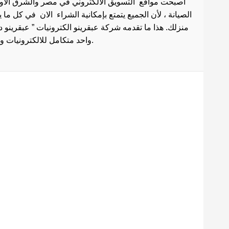
أصبحت مواقع التسويق الالكتروني في مصر والشرق الاوسط 
الصيانة ، لأن الجميع يتمتع بإمكانية الشراء الان في كل ما
منزلك. هذا ما تقدمه شركة عبقرينو الكترونيات ” عبقرينو 
واحد متكامل للالكترونيات وادوات الصيانة . هذا ما يجعل موقع عبقرينو دوت كوم من أفضل مواقع تسوق عبر الإنترنت في مصر.
Maecenas mi justo, interdum
at consectetur vel, tristique
et arcu.