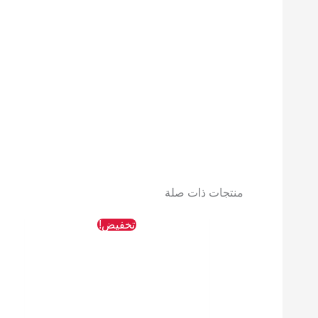
منتجات ذات صلة
السعر
السعر
تخفيض!
الأصلي
الحالي
هو:
هو:
245 EGP.
283 EGP.