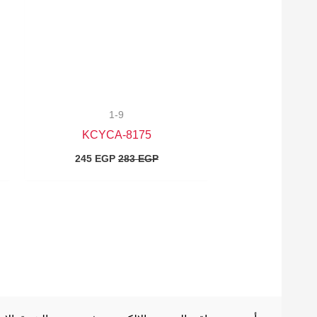
1-9
8175-KCYCA
245
EGP
283
EGP