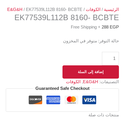
الرئيسية
/
الكوفات
/
/ EK77539L112B 8160- BCBTE
E&G&H
EK77539L112B 8160- BCBTE
+ Free Shipping
288
EGP
حالة التوفر:
متوفر في المخزون
إضافة إلى السلة
التصنيفات:
E&G&H
,
الكوفات
Guaranteed Safe Checkout
منتجات ذات صلة