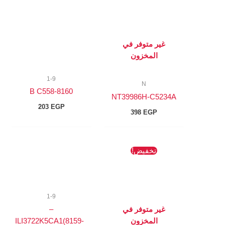
غير متوفر في
المخزون
1-9
N
8160-B C558
NT39986H-C5234A
203
EGP
398
EGP
السعر
السعر
تخفيض!
الأصلي
الحالي
هو:
هو:
218 EGP.
245 EGP.
1-9
غير متوفر في
–
المخزون
ILI3722K5CA1(8159-