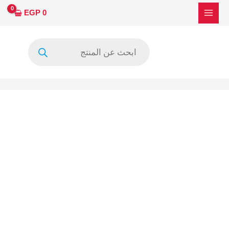
خطي
كمية
EGP
0
لى
EK77539L112B
لمحتوى
8160-
Products
BCBTE
search