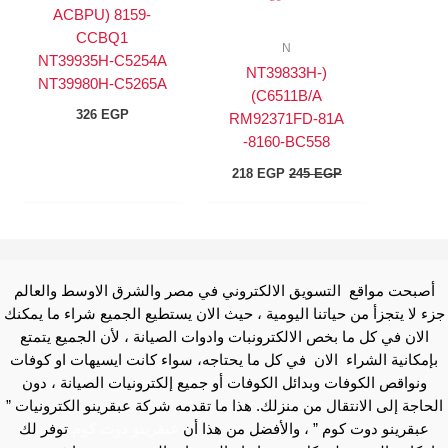
ACBPU) 8159-
CCBQ1
N
NT39935H-C5254A
(NT39833H-
NT39980H-C5265A
C6511B/A)
326
EGP
RM92371FD-81A
-8160-BC558
218
EGP
245
EGP
أصبحت مواقع التسويق الالكتروني في مصر والشرق الاوسط والعالم
جزء لا يتجزأ من حياتنا اليومية ، حيث الان يستطيع الجميع شراء ما يمكنك
الان في كل ما بخص الالكترونبات وادوات الصيانة ، لأن الجميع يتمتع
بإمكانية الشراء الان في كل ما يحتاجه، سواء كانت ايسيهات او كوفات
ونواقص الكوفات وبدائل الكوفات أو جميع إلكترونيات الصيانة ، دون
الحاجة إلى الانتقال من منزلك. هذا ما تقدمه شركة عبقرينو الكترونيات ”
عبقرينو دوت كوم ” ، والأفضل من هذا أن
عبقرينو دوت كوم
توفر لك