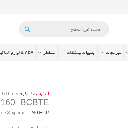
كمية
EK77539L112B
8160-
Products
BCBTE
search
مبرمجات
ايسيهات ومكثفات
مساطر
ACF & لوازم الماكينات
الرئيسية
/
الكوفات
/
BCBTE
8160- BCBTE
+ Free Shipping
240
EGP
حالة التوفر:
متوفر في الم