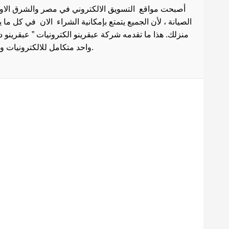
أصبحت مواقع التسويق الالكتروني في مصر والشرق الاوسط 
الصيانة ، لأن الجميع يتمتع بإمكانية الشراء الان في كل ما
منزلك. هذا ما تقدمه شركة عبقرينو الكترونيات ” عبقرينو 
واحد متكامل للالكترونيات وادوات الصيانة . هذا ما يجعل موقع عبقرينو دوت كوم من أفضل مواقع تسوق عبر الإنترنت في مصر.
Maecenas mi justo, interdum
at consectetur vel, tristique
et arcu.