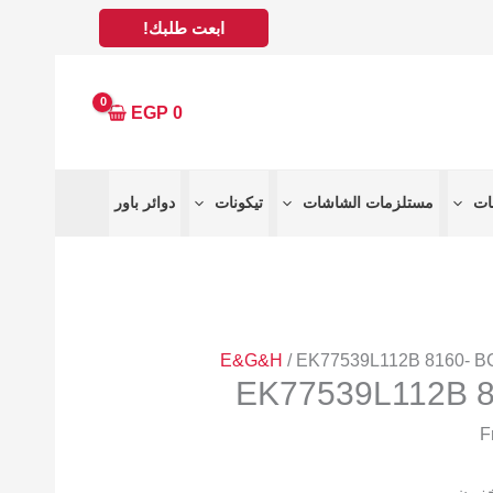
ابعت طلبك!
EGP
0
مستلزمات الشاشات
تيكونات
دوائر باور
E&G&H
/ EK77539L112B 8160- 
EK77539L112B 
خزون