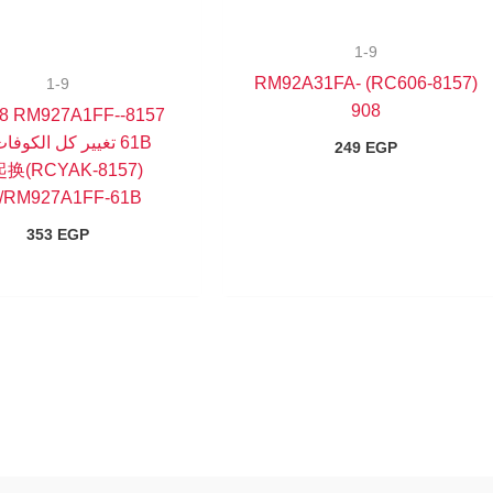
1-9
(8157-RC606) RM92A31FA-
1-9
908
CY88 RM927A1FF-
61B تغيير كل الكوفا
249
EGP
8157)一起换
/RM927A1FF-61B
353
EGP