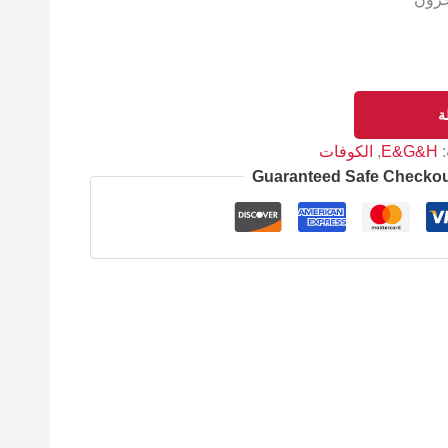
ة
:
E&G&H
,
الكوفات
Guaranteed Safe Checko