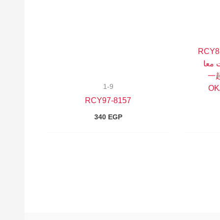
8157-R
ت معا
(RCYAK-
1-9
OK
8157-RCY97
340
EGP