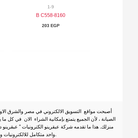
1-9
8160-B C558
203
EGP
أصبحت مواقع التسويق الالكتروني في مصر والشرق الاوسط 
الصيانة ، لأن الجميع يتمتع بإمكانية الشراء الان في كل ما
منزلك. هذا ما تقدمه شركة عبقرينو الكترونيات ” عبقرينو 
واحد متكامل للالكترونيات وادوات الصيانة . هذا ما يجعل موقع عبقرينو دوت كوم من أفضل مواقع تسوق عبر الإنترنت في مصر.