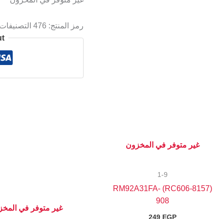
رمز المنتج:
476
التصنيفات
ut
غير متوفر في المخزون
1-9
(8157-RC606) RM92A31FA-
908
غير متوفر في المخ
249
EGP