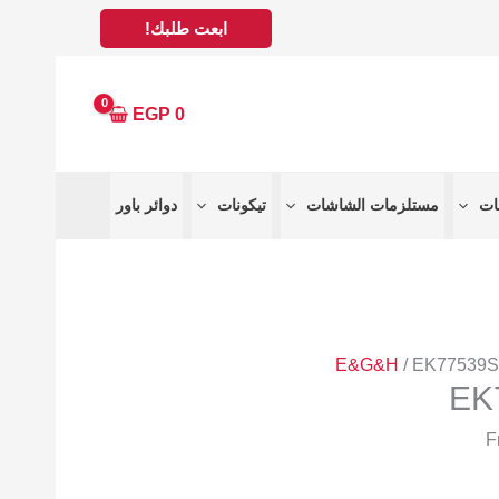
ابعت طلبك!
EGP
0
مستلزمات الشاشات
تيكونات
دوائر باور
E&G&H
/ EK77539
EK