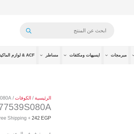
Products
search
مبرمجات
ايسيهات ومكثفات
مساطر
ACF & لوازم الماكينات
الرئيسية
/
الكوفات
/
S080A
77539S080A
+ Free Shipping
242
EGP
غير متوفر في المخزون