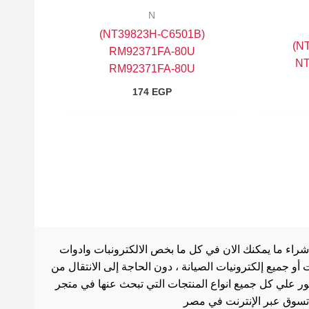
N
(NT39823H-C6501B)
(NT39980H-C5266A)
RM92371FA-80U
NT
RM92371FA-80U
174
EGP
شراء ما يمكنك الان في كل ما بخص الالكترونبات وادوات
أو جميع إلكترونيات الصيانة ، دون الحاجة إلى الانتقال من
ثور علي كل جميع انواع المنتجات التي تبحث عنها في متجر