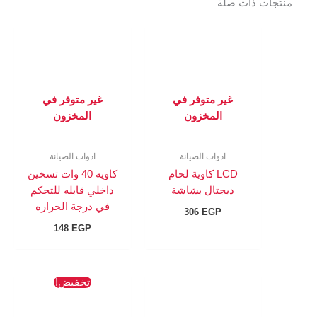
منتجات ذات صلة
غير متوفر في
غير متوفر في
المخزون
المخزون
ادوات الصيانة
ادوات الصيانة
LCD كاوية لحام
كاويه 40 وات تسخين
ديجتال بشاشة
داخلي قابله للتحكم
في درجة الحراره
306
EGP
148
EGP
السعر
السعر
تخفيض!
الأصلي
الحالي
هو:
هو:
1417 EGP.
1853 EGP.