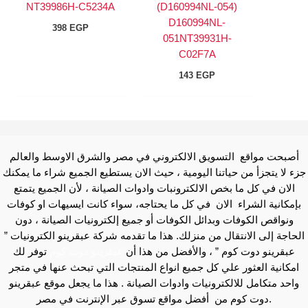
NT39986H-C5234A
(D160994NL-054)
D160994NL-
398
EGP
051NT39931H-
C02F7A
143
EGP
أصبحت مواقع التسويق الالكتروني في مصر والشرق الاوسط والعالم
جزء لا يتجزأ من حياتنا اليومية ، حيث الان يستطيع الجميع شراء ما يمكنك
الان في كل ما بخص الالكترونبات وادوات الصيانة ، لأن الجميع يتمتع
بإمكانية الشراء الان في كل ما يحتاجه، سواء كانت ايسيهات او كوفات
ونواقص الكوفات وبدائل الكوفات أو جميع إلكترونيات الصيانة ، دون
الحاجة إلى الانتقال من منزلك. هذا ما تقدمه شركة عبقرينو الكترونيات ”
عبقرينو دوت كوم ” ، والأفضل من هذا أن
عبقرينو دوت كوم
توفر لك
امكانية العثور علي كل جميع انواع المنتجات التي تبحث عنها في متجر
واحد متكامل للالكترونيات وادوات الصيانة . هذا ما يجعل موقع عبقرينو
دوت كوم من أفضل مواقع تسوق عبر الإنترنت في مصر.