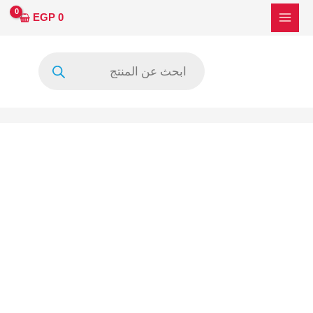
خطي
EGP
0
لى
لمحتوى
Products
search