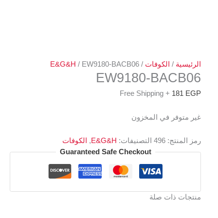
الرئيسية
/
الكوفات
/
/ EW9180-BACB06
E&G&H
EW9180-BACB06
+ Free Shipping
181
EGP
غير متوفر في المخزون
رمز المنتج:
496
التصنيفات:
E&G&H
,
الكوفات
Guaranteed Safe Checkout
منتجات ذات صلة