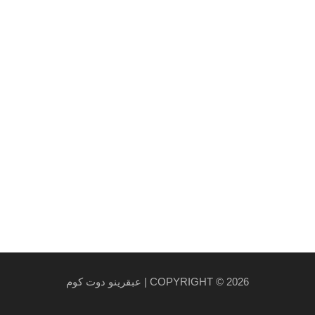
Maecenas mi justo, interdum at consectetur vel, 
et arcu.
روابط هامة
سياسة الخصوصية والاستخدام
سياسة الشحن
احدث المنتجات
احدث العروض
COPYRIGHT © 2026 | عبقرينو دوت كوم