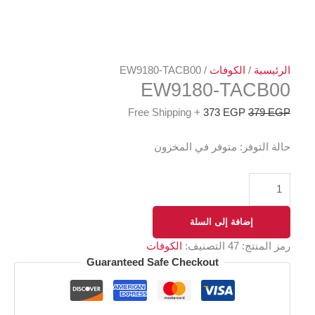
/
الكوفات
/ EW9180-TACB00
EW9180-TAC
+ Free Shipping
373
EGP
3
وفر:
متوفر في المخزون
إضافة إلى السلة
تج:
47
التصنيف:
الكوفات
Guaranteed Safe Checkout