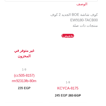
لوصف
ديد 2 كوف
EW9180-
ذات صلة
السعر
السعر
تخفيض!
الأصلي
الحالي
هو:
هو:
245 EGP.
283 EGP.
غير متوفر في
المخزون
1-9
(8157-cc505)
rm92313fb-80m
1-9
8175-KCYCA
235
EGP
245
EGP
283
EGP