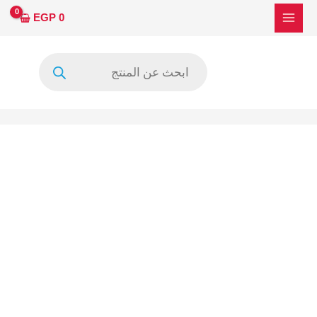
خطي
كمية
EGP
0
لى
FSL116LR
لمحتوى
CVA19
Products
search