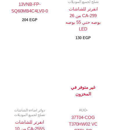
تصلح لجميع الموديلات
13VNB-FP-
انفرتر للشاشات
SQ60MB4C4LV0-0
CA-299 من 26
204
EGP
بوصه حتي 55 بوصه
LED
130
EGP
غير متوفر في
المخزون
-AUO
دوائر اضاءة الشاشات
تصلح لجميع الموديلات
37T04-COG
انفرتر للشاشات
T370HW02 VC
CA-255S من 10