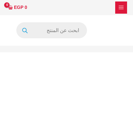
خطي
EGP
0
لى
لمحتوى
Products
search