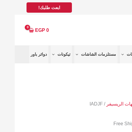
ابعت طلبك!
EGP
0
مستلزمات الشاشات
تيكونات
دوائر باور
هات الريسيفر
/ IADJF