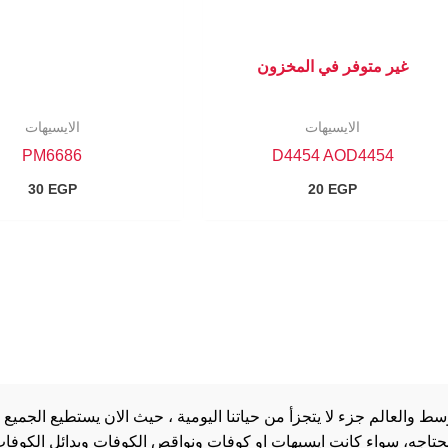
غير متوفر في المخزون
الايسيهات
الايسيهات
PM6686
D4454 AOD4454
30
EGP
20
EGP
والعالم جزء لا يتجزأ من حياتنا اليومية ، حيث الان يستطيع الجميع 
 يحتاجه، سواء كانت ايسيهات او كوفات ونواقص الكوفات وبدائل الكوفات 