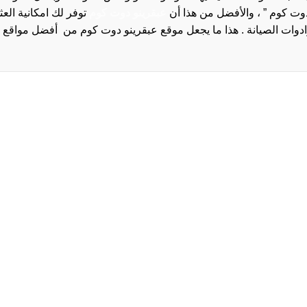
دوت كوم ” ، والأفضل من هذا أن
عبقرينو دوت كوم
توفر لك امكانية الع
روا
سياسة الخصوصية و
سيا
احدث
احد