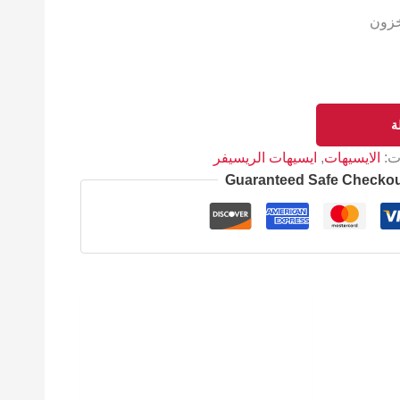
خزون
ة
ات:
الايسيهات
,
ايسيهات الريسيفر
Guaranteed Safe Checko