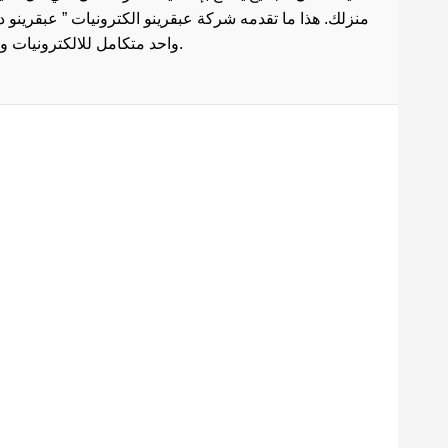
منزلك. هذا ما تقدمه شركة عبقرينو الكترونيات ” عبقرينو 
واحد متكامل للالكترونيات وادوات الصيانة . هذا ما يجعل موقع عبقرينو دوت كوم من أفضل مواقع تسوق عبر الإنترنت في مصر.
Maecenas mi justo, interdum
at consectetur vel, tristique
et arcu.