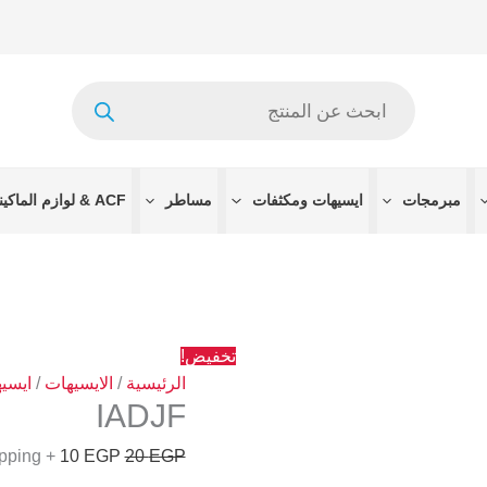
كمية
السعر
السعر
IADJF
الأصلي
الحالي
هو:
هو:
Products
10 EGP.
20 EGP.
search
مبرمجات
ايسيهات ومكثفات
مساطر
ACF & لوازم الماكينات
تخفيض!
الرئيسية
/
الايسيهات
/
ايسي
IADJF
+ Free Shipping
10
EGP
20
EGP