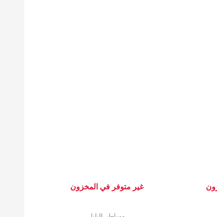
زون
غير متوفر في المخزون
مساطر البانل