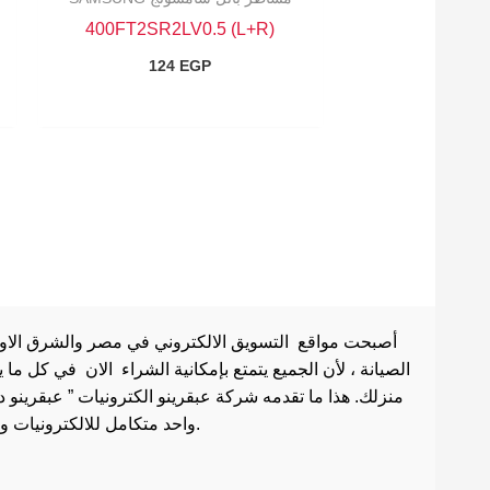
400FT2SR2LV0.5 (L+R)
124
EGP
أصبحت مواقع التسويق الالكتروني في مصر والشرق الاوسط 
الصيانة ، لأن الجميع يتمتع بإمكانية الشراء الان في كل ما
منزلك. هذا ما تقدمه شركة عبقرينو الكترونيات ” عبقرينو 
واحد متكامل للالكترونيات وادوات الصيانة . هذا ما يجعل موقع عبقرينو دوت كوم من أفضل مواقع تسوق عبر الإنترنت في مصر.