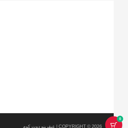
Maecenas mi justo, interdum
at consectetur vel, tristique
et arcu.
0
COPYRIGHT © 2026 | عبقرينو دوت كوم