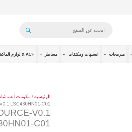
Products
search
مبرمجات
ايسيهات ومكثفات
مساطر
ACF & لوازم الماكينات
الرئيسية
/
مكونات الشاشا
V0.1 LSC430HN01-C01
OURCE-V0.1
30HN01-C01