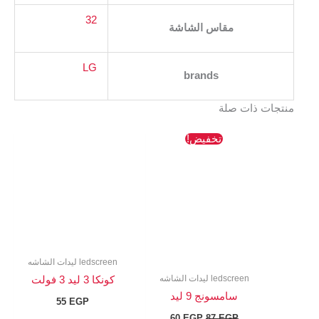
32
مقاس الشاشة
LG
brands
 ذات صلة
السعر
السعر
تخفيض!
الأصلي
الحالي
هو:
هو:
60 EGP.
87 EGP.
ledscreen ليدات الشاشه
ledscreen ليدات الشاشه
كونكا 3 ليد 3 فولت
سامسونج 9 ليد
55
EGP
60
EGP
87
EGP