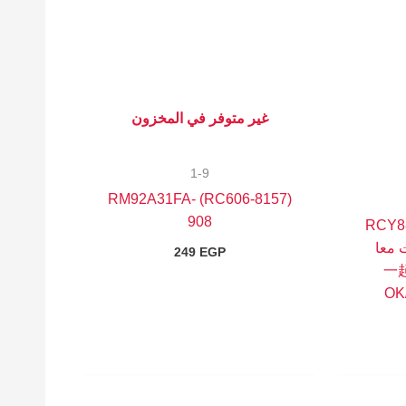
غير متوفر في المخزون
1-9
(8157-RC606) RM92A31FA-
908
8157-R
ت معا
249
EGP
(RCYAK-
OK