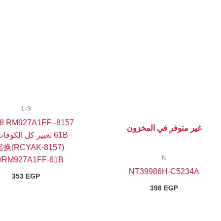
1-9
CY88 RM927A1FF-
غير متوفر في المخزون
61B تغيير كل الكوفا
8157)一起换
N
/RM927A1FF-61B
NT39986H-C5234A
353
EGP
398
EGP