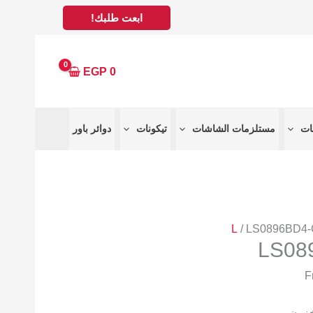
ابعت طلبك!
EGP
0
مستلزمات الشاشات
تيكونات
دوائر باور
L
/ LS0896BD4
LS08
خزون