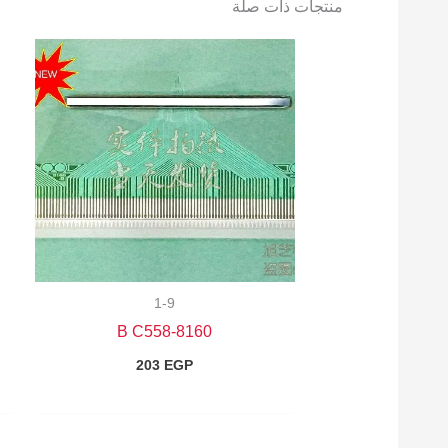
منتجات ذات صلة
1-9
8160-B C558
203
EGP