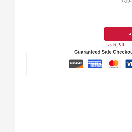
ة
:
L
,
الكوفات
Guaranteed Safe Checko