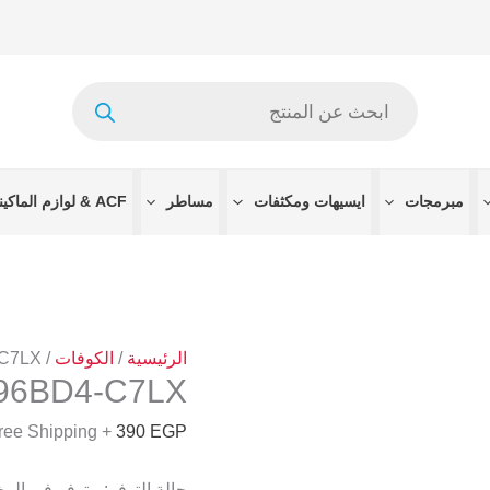
كمية
LS0896BD4-
C7LX
Products
search
مبرمجات
ايسيهات ومكثفات
مساطر
ACF & لوازم الماكينات
الرئيسية
/
الكوفات
/
-C7LX
96BD4-C7LX
+ Free Shipping
390
EGP
حالة التوفر:
متوفر في الم