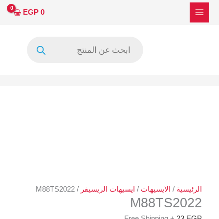
خطي
كمية
EGP
0
لى
M88TS2022
لمحتوى
Products
search
الرئيسية
/
الايسيهات
/
ايسيهات الريسيفر
/ M88TS2022
M88TS2022
+ Free Shipping
23
EGP