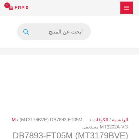
خطي
EGP
0
لى
لمحتوى
Products
search
الرئيسية
/
الكوفات
/
/ (MT3179BVE) DB7893-FT05M—-
M
MT3202A-VG مستعمل
(MT3179BVE) DB7893-FT05M