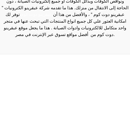
ونواقص الكوفات وبدائل الكوفات أو جميع إلكترونيات الصيانة ، دون
الحاجة إلى الانتقال من منزلك. هذا ما تقدمه شركة عبقرينو الكترونيات ”
عبقرينو دوت كوم ” ، والأفضل من هذا أن
عبقرينو دوت كوم
توفر لك
امكانية العثور علي كل جميع انواع المنتجات التي تبحث عنها في متجر
واحد متكامل للالكترونيات وادوات الصيانة . هذا ما يجعل موقع عبقرينو
دوت كوم من أفضل مواقع تسوق عبر الإنترنت في مصر.
Maecenas mi justo, interdum at consectetur vel, tristique
et arcu.