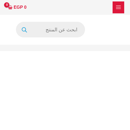
خطي
كمية
EGP
0
لى
NT30210H-
لمحتوى
C12R3A
Products
search