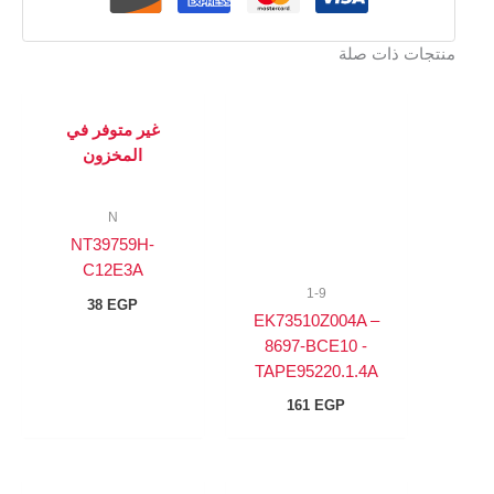
منتجات ذات صلة
غير متوفر في
المخزون
N
NT39759H-
C12E3A
1-9
38
EGP
EK73510Z004A –
8697-BCE10 -
TAPE95220.1.4A
161
EGP