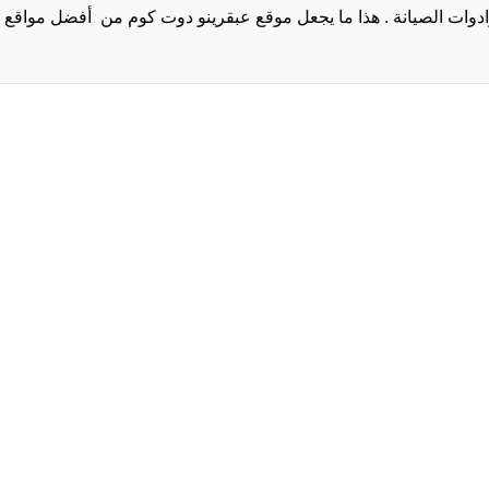
روا
سياسة الخصوصية و
سيا
احدث
احد