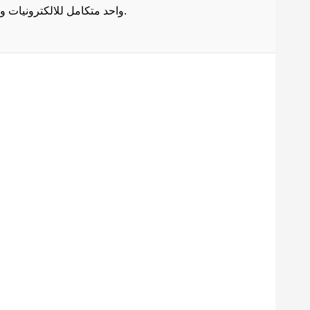
واحد متكامل للالكترونيات وادوات الصيانة . هذا ما يجعل موقع عبقرينو دوت كوم من أفضل مواقع تسوق عبر الإنترنت في مصر.
Maecenas mi justo, interdum
at consectetur vel, tristique
et arcu.