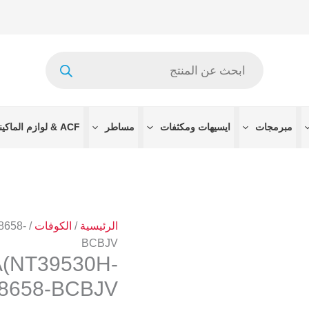
Products
search
مبرمجات
ايسيهات ومكثفات
مساطر
ACF & لوازم الماكينات
الرئيسية
/
الكوفات
/
8658-
BCBJV
(NT39530H-
 8658-BCBJV