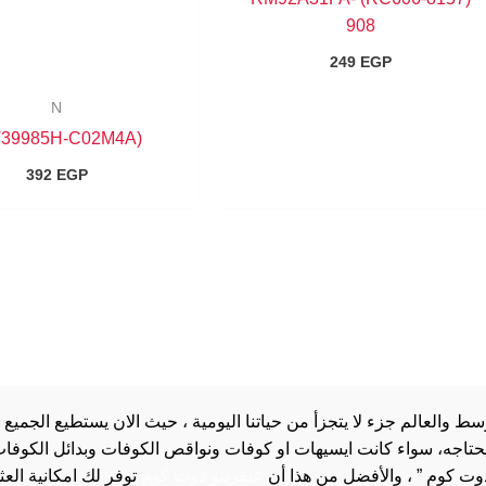
908
249
EGP
N
(NT39985H-C02M4A)
392
EGP
والعالم جزء لا يتجزأ من حياتنا اليومية ، حيث الان يستطيع الجميع 
 يحتاجه، سواء كانت ايسيهات او كوفات ونواقص الكوفات وبدائل الكوفات 
دوت كوم ” ، والأفضل من هذا أن
عبقرينو دوت كوم
توفر لك امكانية الع