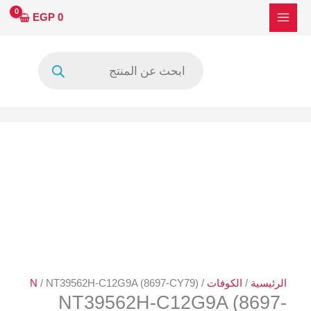
خطي
كمية
EGP
0
لى
NT39562H-
لمحتوى
C12G9A
Products
(8697-
search
CY79)
الرئيسية
/
الكوفات
/
/ NT39562H-C12G9A (8697-CY79)
N
NT39562H-C12G9A (8697-