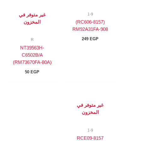
1-9
غير متوفر في
المخزون
(8157-RC606)
RM92A31FA-908
249
EGP
R
NT39563H-
C6502B/A
(RM73670FA-80A)
50
EGP
غير متوفر في
المخزون
1-9
8157-RCE09