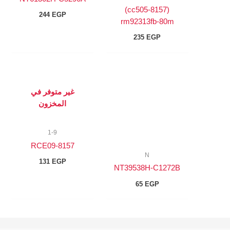
(8157-cc505)
244
EGP
rm92313fb-80m
235
EGP
غير متوفر في
المخزون
1-9
8157-RCE09
N
131
EGP
NT39538H-C1272B
65
EGP