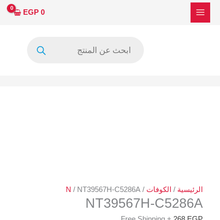
خطي
كمية
EGP
0
لى
NT39567H-
لمحتوى
C5286A
Products
search
الرئيسية
/
الكوفات
/
/ NT39567H-C5286A
N
NT39567H-C5286A
+ Free Shipping
268
EGP