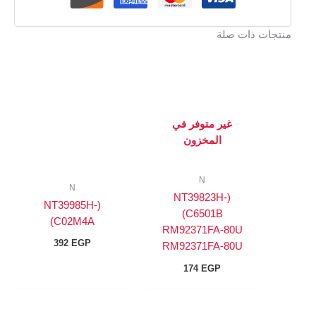
منتجات ذات صلة
غير متوفر في
المخزون
N
N
(NT39823H-
(NT39985H-
C6501B)
C02M4A)
RM92371FA-80U
392
EGP
RM92371FA-80U
174
EGP