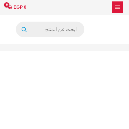
خطي
كمية
EGP
0
لى
NT39658H-
لمحتوى
C1294B
Products
search