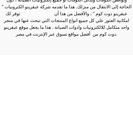
ونواقص الكوفات وبدائل الكوفات أو جميع إلكترونيات الصيانة ، دون
الحاجة إلى الانتقال من منزلك. هذا ما تقدمه شركة عبقرينو الكترونيات ”
عبقرينو دوت كوم ” ، والأفضل من هذا أن
عبقرينو دوت كوم
توفر لك
امكانية العثور علي كل جميع انواع المنتجات التي تبحث عنها في متجر
واحد متكامل للالكترونيات وادوات الصيانة . هذا ما يجعل موقع عبقرينو
دوت كوم من أفضل مواقع تسوق عبر الإنترنت في مصر.
Maecenas mi justo, interdum at consectetur vel, tristique
et arcu.