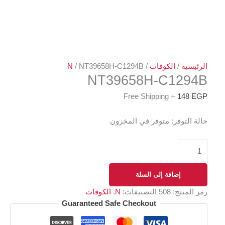
الرئيسية
/
الكوفات
/
/ NT39658H-C1294B
N
NT39658H-C1294B
+ Free Shipping
148
EGP
حالة التوفر:
متوفر في المخزون
إضافة إلى السلة
رمز المنتج:
508
التصنيفات:
N
,
الكوفات
Guaranteed Safe Checkout