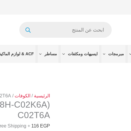
كمية
(NT39918H-
C02K6A)
Products
NT65095H-
search
C02T6A
مبرمجات
ايسيهات ومكثفات
مساطر
ACF & لوازم الماكينات
الرئيسية
/
الكوفات
/
02T6A
C02T6A
+ Free Shipping
116
EGP