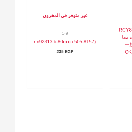
غير متوفر في المخزون
8157-R
1-9
ت معا
(8157-cc505) rm92313fb-80m
(RCYAK-
235
EGP
OK