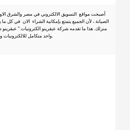
أصبحت مواقع التسويق الالكتروني في مصر والشرق الاوسط 
الصيانة ، لأن الجميع يتمتع بإمكانية الشراء الان في كل ما
منزلك. هذا ما تقدمه شركة عبقرينو الكترونيات ” عبقرينو 
واحد متكامل للالكترونيات وادوات الصيانة . هذا ما يجعل موقع عبقرينو دوت كوم من أفضل مواقع تسوق عبر الإنترنت في مصر.
Maecenas mi justo, interdum
at consectetur vel, tristique