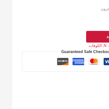
خزون
ة
:
N
,
الكوفات
Guaranteed Safe Checko