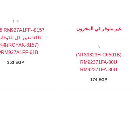
1-9
غير متوفر في المخزون
CY88 RM927A1FF-
61B تغيير كل الكوفا
8157)一起换
N
/RM927A1FF-61B
(NT39823H-C6501B)
RM92371FA-80U
353
EGP
RM92371FA-80U
174
EGP