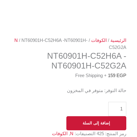
الرئيسية
/
الكوفات
/
/ NT60901H-C52H6A -NT60901H-
N
C52G2A
NT60901H-C52H6A -
NT60901H-C52G2A
+ Free Shipping
159
EGP
حالة التوفر:
متوفر في المخزون
إضافة إلى السلة
رمز المنتج:
425
التصنيفات:
N
,
الكوفات