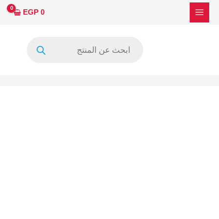
خطي
كمية
EGP
0
لى
NT60901H-
لمحتوى
C52H6A
Products
-
search
NT60901H-
C52G2A