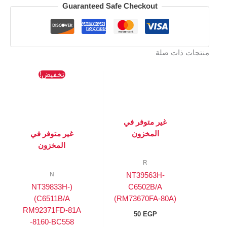
Guaranteed Safe Checkout
منتجات ذات صلة
السعر
السعر
تخفيض!
الأصلي
الحالي
هو:
هو:
218 EGP.
245 EGP.
غير متوفر في
المخزون
غير متوفر في
المخزون
R
N
NT39563H-
(NT39833H-
C6502B/A
C6511B/A)
(RM73670FA-80A)
RM92371FD-81A
50
EGP
-8160-BC558