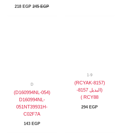
218
EGP
245
EGP
1-9
(8157-RCYAK)
D
(البديل 8157-
(D160994NL-054)
RCY88 )
D160994NL-
051NT39931H-
294
EGP
C02F7A
143
EGP