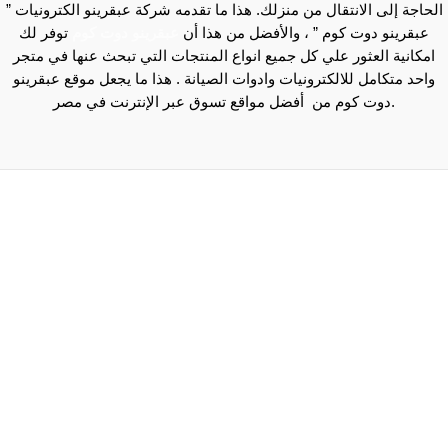
الحاجة إلى الانتقال من منزلك. هذا ما تقدمه شركة عبقرينو الكترونيات ”
عبقرينو دوت كوم ” ، والأفضل من هذا أن
عبقرينو دوت كوم
توفر لك
امكانية العثور علي كل جميع انواع المنتجات التي تبحث عنها في متجر
واحد متكامل للالكترونيات وادوات الصيانة . هذا ما يجعل موقع عبقرينو
دوت كوم من أفضل مواقع تسوق عبر الإنترنت في مصر.
Maecenas mi justo, interdum at consectetur vel, tristique
et arcu.