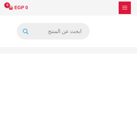
خطي
EGP
0
لى
لمحتوى
Products
search