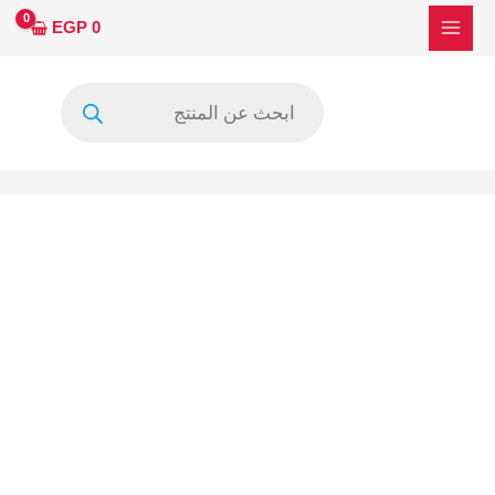
خطي
EGP
0
لى
لمحتوى
Products
search