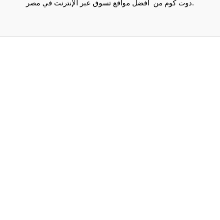
دوت كوم من أفضل مواقع تسوق عبر الإنترنت في مصر.
Maecenas mi justo, interdum at consectetur vel, tristique
et arcu.