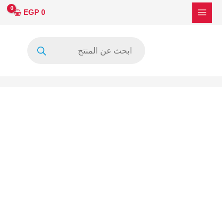
خطي
كمية
EGP
0
لى
RJP30H2A
لمحتوى
Products
search