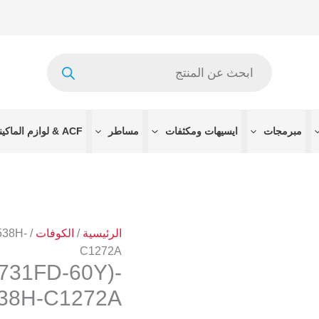
كمية
-
(RM76731FD-
Products
60Y)-8656-
search
MCY61
NT39538H-
C1272A
مبرمجات
ايسيهات ومكثفات
مساطر
ACF & لوازم الماكينات
الرئيسية
/
الكوفات
/
538H-
C1272A
38H-C1272A