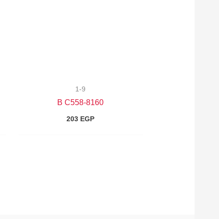
1-9
8160-B C558
203
EGP