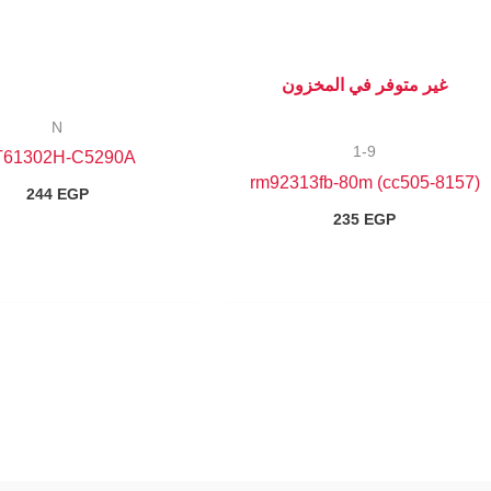
غير متوفر في المخزون
N
1-9
61302H-C5290A
(8157-cc505) rm92313fb-80m
244
EGP
235
EGP