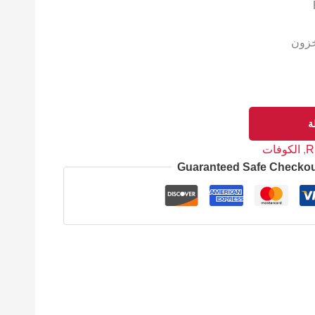
خزون
ة
R
,
الكوفات
Guaranteed Safe Checko