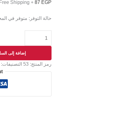
+ Free Shipping
87
EGP
حالة التوفر:
متوفر في الم
إضافة إلى السل
رمز المنتج:
53
التصنيفات:
ut