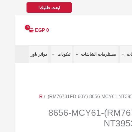
ابعت طلبك!
EGP
0
مستلزمات الشاشات
تيكونات
دوائر باور
R
/ -(RM76731FD-60Y)-8656-MCY61 NT39
-(RM76731FD-60Y)-8656-MCY61
NT395