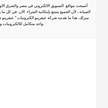
أصبحت مواقع التسويق الالكتروني في مصر والشرق الاوسط 
الصيانة ، لأن الجميع يتمتع بإمكانية الشراء الان في كل ما
منزلك. هذا ما تقدمه شركة عبقرينو الكترونيات ” عبقرينو 
واحد متكامل للالكترونيات وادوات الصيانة . هذا ما يجعل موقع عبقرينو دوت كوم من أفضل مواقع تسوق عبر الإنترنت في مصر.
Maecenas mi justo, interdum
at consectetur vel, tristique
et arcu.