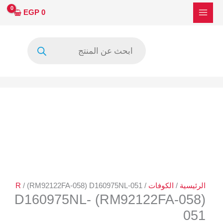
خطي
كمية
EGP
0
لى
(RM92122FA-
لمحتوى
058)
Products
D160975NL-
search
051
الرئيسية
/
الكوفات
/
/ (RM92122FA-058) D160975NL-051
R
(RM92122FA-058) D160975NL-
051