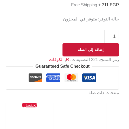
+ Free Shipping
311
EGP
حالة التوفر:
متوفر في المخزون
إضافة إلى السلة
رمز المنتج:
221
التصنيفات:
R
,
الكوفات
Guaranteed Safe Checkout
منتجات ذات صلة
السعر
السعر
تخفيض!
الأصلي
الحالي
هو:
هو:
218 EGP.
245 EGP.