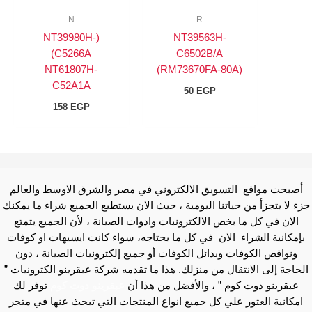
N
R
(NT39980H-
NT39563H-
C5266A)
C6502B/A
NT61807H-
(RM73670FA-80A)
C52A1A
50
EGP
158
EGP
أصبحت مواقع التسويق الالكتروني في مصر والشرق الاوسط والعالم
جزء لا يتجزأ من حياتنا اليومية ، حيث الان يستطيع الجميع شراء ما يمكنك
الان في كل ما بخص الالكترونبات وادوات الصيانة ، لأن الجميع يتمتع
بإمكانية الشراء الان في كل ما يحتاجه، سواء كانت ايسيهات او كوفات
ونواقص الكوفات وبدائل الكوفات أو جميع إلكترونيات الصيانة ، دون
الحاجة إلى الانتقال من منزلك. هذا ما تقدمه شركة عبقرينو الكترونيات ”
عبقرينو دوت كوم ” ، والأفضل من هذا أن
عبقرينو دوت كوم
توفر لك
امكانية العثور علي كل جميع انواع المنتجات التي تبحث عنها في متجر