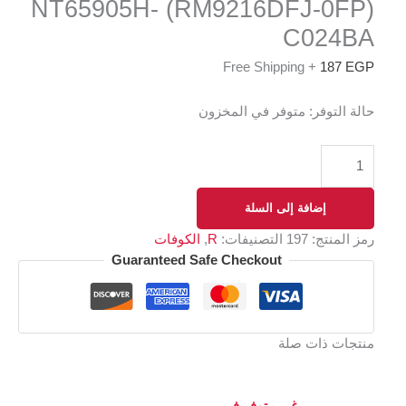
(RM9216DFJ-0FP) NT65905H-
C024BA
+ Free Shipping
187
EGP
حالة التوفر:
متوفر في المخزون
إضافة إلى السلة
رمز المنتج:
197
التصنيفات:
R
,
الكوفات
Guaranteed Safe Checkout
منتجات ذات صلة
غير متوفر في