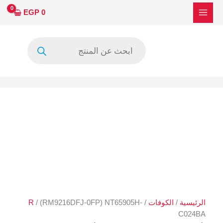
خطي
كمية
EGP
0
لى
(RM9216DFJ-
لمحتوى
0FP)
Products
NT65905H-
search
C024BA
الرئيسية
/
الكوفات
/
/ (RM9216DFJ-0FP) NT65905H-
R
C024BA