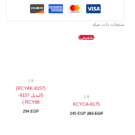
ذات صلة
السعر
السعر
تخفيض!
الأصلي
الحالي
هو:
هو:
245 EGP.
283 EGP.
1-9
(8157-RCYAK)
(البديل 8157-
1-9
RCY88 )
8175-KCYCA
294
EGP
245
EGP
283
EGP