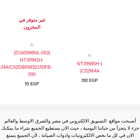
غير متوفر في
المخزون
D
(D160998NL-053)
N
NT39941H-
(NT39985H-
C0217B/C02J4A/C02DBRM92150FB-
C02M4A)
095
392
EGP
55
EGP
ع التسويق الالكتروني في مصر والشرق الاوسط والعالم
من حياتنا اليومية ، حيث الان يستطيع الجميع شراء ما يمكنك
 ما بخص الالكترونبات وادوات الصيانة ، لأن الجميع يتمتع