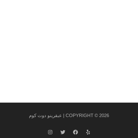
et arcu.
روابط هامة
سياسة الخصوصية والاستخدام
سياسة الشحن
احدث المنتجات
احدث العروض
COPYRIGHT © 2026 | عبقرينو دوت كوم