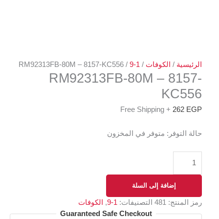
/
الكوفات
/
1-9
/ RM92313FB-80M – 8157-KC556
RM92313FB-80M – 8
KC
+ Free Shipping
2
وفر:
متوفر في المخزون
إضافة إلى السلة
تج:
481
التصنيفات:
1-9
,
الكوفات
Guaranteed Safe Checkout