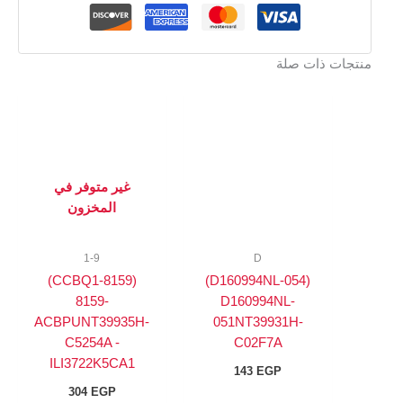
منتجات ذات صلة
غير متوفر في
المخزون
1-9
D
(8159-CCBQ1)
(D160994NL-054)
8159-
D160994NL-
ACBPUNT39935H-
051NT39931H-
C5254A -
C02F7A
ILI3722K5CA1
143
EGP
304
EGP