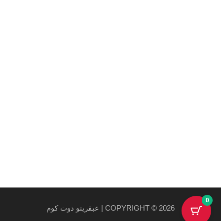
Maecenas mi justo, interdum at consectetur vel, tristique
et arcu.
روابط هامة
سياسة الخصوصية والاستخدام
سياسة الشحن
احدث المنتجات
احدث العروض
0
COPYRIGHT © 2026 | عبقرينو دوت كوم