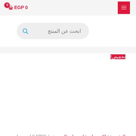
خطي
كمية
السعر
السعر
EGP
0
لى
S47BC
الأصلي
الحالي
لمحتوى
ايسى
هو:
هو:
Products
باور
13 EGP.
11 EGP.
search
تخفيض!