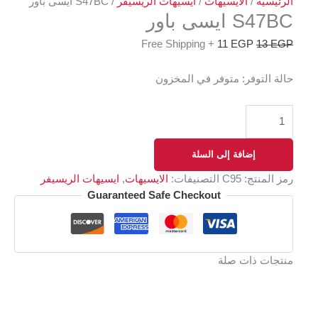
الرئيسية
/
الايسيهات
/
ايسيهات الريسيفر
/ S47BC ايسى باور
S47BC ايسى باور
+ Free Shipping
11
EGP
13
EGP
حالة التوفر:
متوفر في المخزون
إضافة إلى السلة
رمز المنتج:
C95
التصنيفات:
الايسيهات
,
ايسيهات الريسيفر
Guaranteed Safe Checkout
منتجات ذات صلة