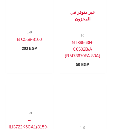
غير متوفر في
المخزون
1-9
R
8160-B C558
NT39563H-
203
EGP
C6502B/A
(RM73670FA-80A)
50
EGP
1-9
–
ILI3722K5CA1(8159-
1-9