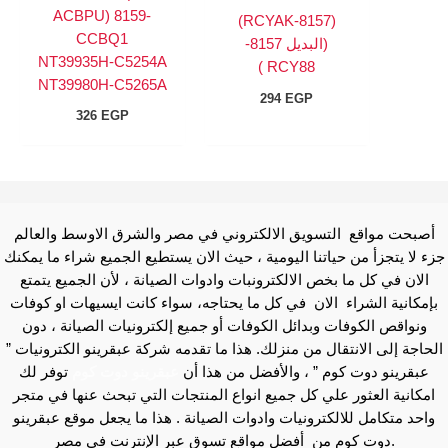
ACBPU) 8159-
(8157-RCYAK)
CCBQ1
(البديل 8157-
NT39935H-C5254A
RCY88 )
NT39980H-C5265A
294
EGP
326
EGP
أصبحت مواقع التسويق الالكتروني في مصر والشرق الاوسط والعالم
جزء لا يتجزأ من حياتنا اليومية ، حيث الان يستطيع الجميع شراء ما يمكنك
الان في كل ما بخص الالكترونبات وادوات الصيانة ، لأن الجميع يتمتع
بإمكانية الشراء الان في كل ما يحتاجه، سواء كانت ايسيهات او كوفات
ونواقص الكوفات وبدائل الكوفات أو جميع إلكترونيات الصيانة ، دون
الحاجة إلى الانتقال من منزلك. هذا ما تقدمه شركة عبقرينو الكترونيات ”
عبقرينو دوت كوم ” ، والأفضل من هذا أن
عبقرينو دوت كوم
توفر لك
امكانية العثور علي كل جميع انواع المنتجات التي تبحث عنها في متجر
واحد متكامل للالكترونيات وادوات الصيانة . هذا ما يجعل موقع عبقرينو
دوت كوم من أفضل مواقع تسوق عبر الإنترنت في مصر.