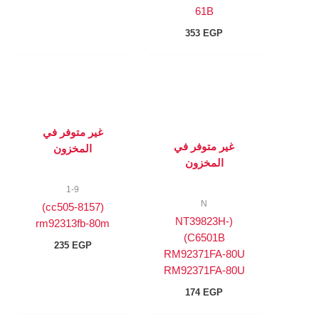
61B
353
EGP
غير متوفر في
غير متوفر في
المخزون
المخزون
1-9
N
(8157-cc505)
(NT39823H-
rm92313fb-80m
C6501B)
235
EGP
RM92371FA-80U
RM92371FA-80U
174
EGP