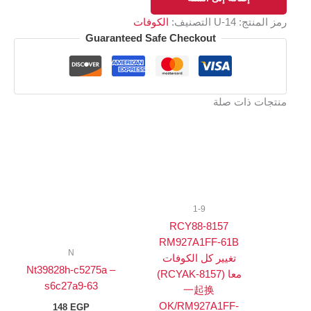
رمز المنتج:
14-U
التصنيف:
الكوفات
Guaranteed Safe Checkout
منتجات ذات صلة
1-9
8157-RCY88
RM927A1FF-61B
N
تغيير كل الكوفات
Nt39828h-c5275a –
معا (RCYAK-8157)
s6c27a9-63
一起换
OK/RM927A1FF-
148
EGP