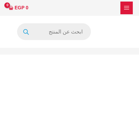
خطي
كمية
EGP
0
لى
(SS8402-
لمحتوى
C6LS)
Products
DB7894-
search
FL03X
LS0896BD3-
C5SX
مستعمل