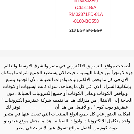
(NT39833H-
C6511B/A)
RM92371FD-81A
-8160-BC558
218
EGP
245
EGP
أصبحت مواقع التسويق الالكتروني في مصر والشرق الاوسط والعالم
جزء لا يتجزأ من حياتنا اليومية ، حيث الان يستطيع الجميع شراء ما يمكنك
الان في كل ما بخص الالكترونبات وادوات الصيانة ، لأن الجميع يتمتع
بإمكانية الشراء الان في كل ما يحتاجه، سواء كانت ايسيهات او كوفات
ونواقص الكوفات وبدائل الكوفات أو جميع إلكترونيات الصيانة ، دون
الحاجة إلى الانتقال من منزلك. هذا ما تقدمه شركة عبقرينو الكترونيات ”
عبقرينو دوت كوم ” ، والأفضل من هذا أن
عبقرينو دوت كوم
توفر لك
امكانية العثور علي كل جميع انواع المنتجات التي تبحث عنها في متجر
واحد متكامل للالكترونيات وادوات الصيانة . هذا ما يجعل موقع عبقرينو
دوت كوم من أفضل مواقع تسوق عبر الإنترنت في مصر.