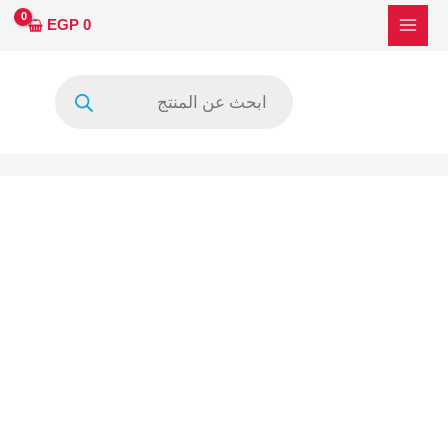
خطي
كمية
EGP
0
لى
(SS8480-
لمحتوى
C5LV)
Products
LS08S2SHESH1-
search
C4LX