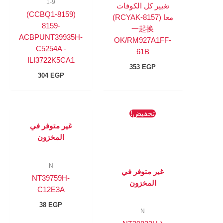
1-9
تغيير كل الكوفات
(8159-CCBQ1)
معا (RCYAK-8157)
8159-
一起换
ACBPUNT39935H-
OK/RM927A1FF-
C5254A -
61B
ILI3722K5CA1
353
EGP
304
EGP
السعر
السعر
تخفيض!
الأصلي
الحالي
غير متوفر في
هو:
هو:
218 EGP.
245 EGP.
المخزون
N
غير متوفر في
NT39759H-
المخزون
C12E3A
38
EGP
N