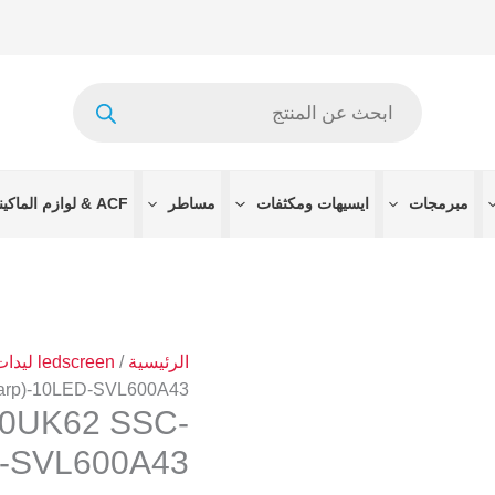
Products
search
مبرمجات
ايسيهات ومكثفات
مساطر
ACF & لوازم الماكينات
الرئيسية
/
ledscreen ليدات الشاشه
arp)-10LED-SVL600A43
60UK62 SSC-
D-SVL600A43