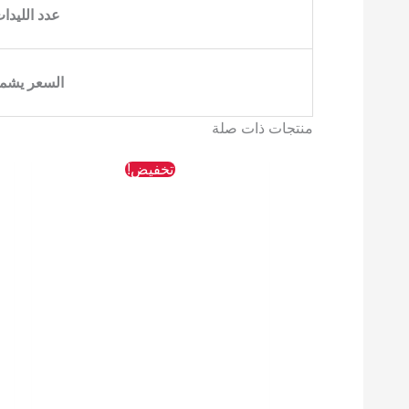
عدد الليدا
السعر يشم
منتجات ذات صلة
السعر
السعر
تخفيض!
الأصلي
الحالي
هو:
هو:
153 EGP.
327 EGP.