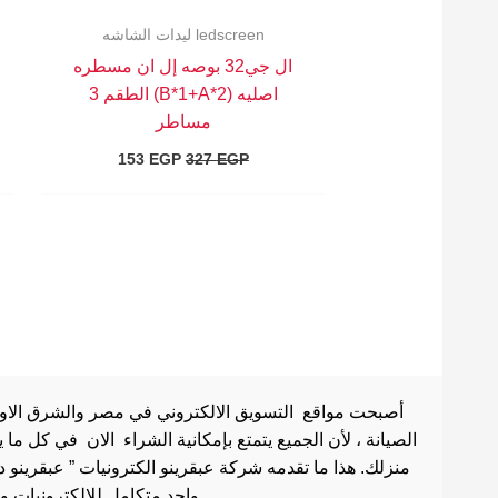
ledscreen ليدات الشاشه
ال جي32 بوصه إل ان مسطره
اصليه (B*1+A*2) الطقم 3
مساطر
153
EGP
327
EGP
أصبحت مواقع التسويق الالكتروني في مصر والشرق الاوسط 
الصيانة ، لأن الجميع يتمتع بإمكانية الشراء الان في كل ما
منزلك. هذا ما تقدمه شركة عبقرينو الكترونيات ” عبقرينو 
واحد متكامل للالكترونيات وادوات الصيانة . هذا ما يجعل موقع عبقرينو دوت كوم من أفضل مواقع تسوق عبر الإنترنت في مصر.