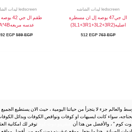
ledscreen ليدات الشاشه
ledscreen ليدات الشاشه
ال جي47 بوصه إل ان مسطره
طقم ال جي 42 
اصليه(3L1+3R1+3L2+3R2)
عدسه مربعه4A*4B
392
EGP
589
EGP
512
EGP
763
EGP
والعالم جزء لا يتجزأ من حياتنا اليومية ، حيث الان يستطيع الجميع 
 يحتاجه، سواء كانت ايسيهات او كوفات ونواقص الكوفات وبدائل الكوفات 
دوت كوم ” ، والأفضل من هذا أن
عبقرينو دوت كوم
توفر لك امكانية الع