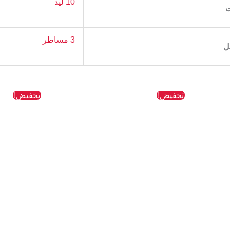
10 ليد
ت
3 مساطر
ل
السعر
السعر
السعر
تخفيض!
تخفيض!
الأصلي
الحالي
الأصلي
هو:
هو:
هو:
589 EGP.
512 EGP.
763 EGP.