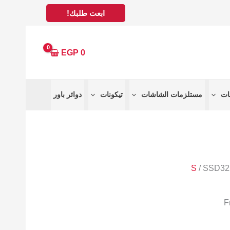
ابعت طلبك!
EGP
0
مستلزمات الشاشات
تيكونات
دوائر باور
S
/ SSD3