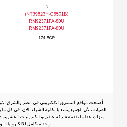
N
(NT39823H-C6501B)
RM92371FA-80U
RM92371FA-80U
174
EGP
أصبحت مواقع التسويق الالكتروني في مصر والشرق الاوسط 
الصيانة ، لأن الجميع يتمتع بإمكانية الشراء الان في كل ما
منزلك. هذا ما تقدمه شركة عبقرينو الكترونيات ” عبقرينو 
واحد متكامل للالكترونيات وادوات الصيانة . هذا ما يجعل موقع عبقرينو دوت كوم من أفضل مواقع تسوق عبر الإنترنت في مصر.