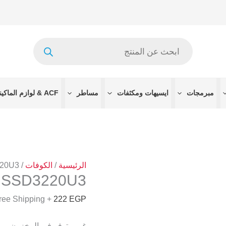
Products
search
مبرمجات
ايسيهات ومكثفات
مساطر
ACF & لوازم الماكينات
الرئيسية
/
الكوفات
/
220U3
SSD3220U3
+ Free Shipping
222
EGP
غير متوفر في المخزون