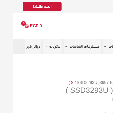
ابعت طلبك!
EGP
0
مستلزمات الشاشات
تيكونات
دوائر باور
S
/ SSD3293U )8697-BC
SSD3293U )
خزون