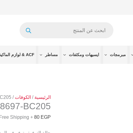
كمية
SSD3293U
)8697-
Products
BC205
search
)
مبرمجات
ايسيهات ومكثفات
مساطر
ACF & لوازم الماكينات
الرئيسية
/
الكوفات
/
205 )
8697-BC205 )
+ Free Shipping
80
EGP
حالة التوفر:
متوفر في الم