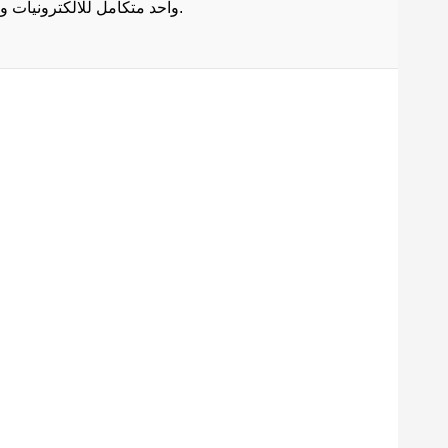
واحد متكامل للالكترونيات وادوات الصيانة . هذا ما يجعل موقع عبقرينو دوت كوم من أفضل مواقع تسوق عبر الإنترنت في مصر.
Maecenas mi justo, interdum
at consectetur vel, tristique
et arcu.