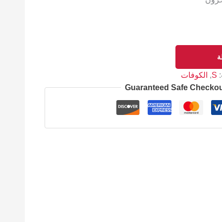
ة
:
S
,
الكوفات
Guaranteed Safe Checko