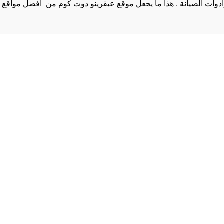
روا
سياسة الخصوصية و
سيا
احدث
احد