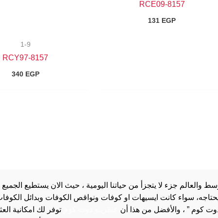
8157-RCE09
131
EGP
1-9
8157-RCY97
340
EGP
والعالم جزء لا يتجزأ من حياتنا اليومية ، حيث الان يستطيع الجميع 
 يحتاجه، سواء كانت ايسيهات او كوفات ونواقص الكوفات وبدائل الكوفات 
دوت كوم ” ، والأفضل من هذا أن
عبقرينو دوت كوم
توفر لك امكانية الع