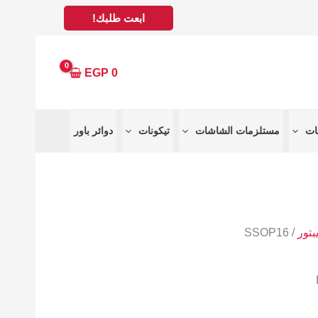
ابعت طلبك!
EGP
0
مستلزمات الشاشات
تيكونات
دوائر باور
يبتور
/ SSOP16