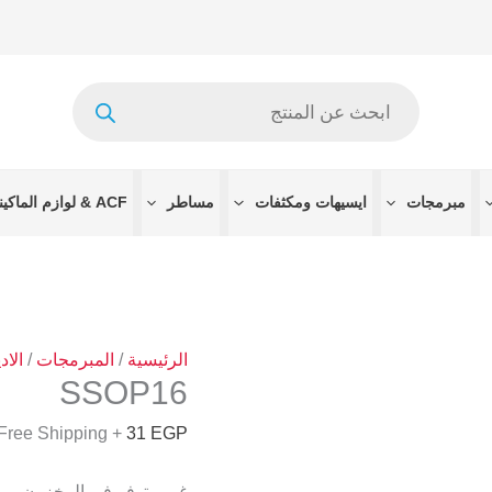
Products
search
مبرمجات
ايسيهات ومكثفات
مساطر
ACF & لوازم الماكينات
الرئيسية
/
المبرمجات
/
الاد
SSOP16
+ Free Shipping
31
EGP
غير متوفر في المخزون