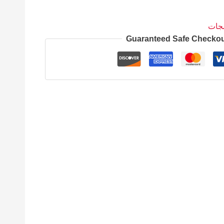
مجات
Guaranteed Safe Checko