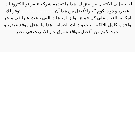
الحاجة إلى الانتقال من منزلك. هذا ما تقدمه شركة عبقرينو الكترونيات ”
عبقرينو دوت كوم ” ، والأفضل من هذا أن
عبقرينو دوت كوم
توفر لك
امكانية العثور علي كل جميع انواع المنتجات التي تبحث عنها في متجر
واحد متكامل للالكترونيات وادوات الصيانة . هذا ما يجعل موقع عبقرينو
دوت كوم من أفضل مواقع تسوق عبر الإنترنت في مصر.
Maecenas mi justo, interdum at consectetur vel, tristique
et arcu.