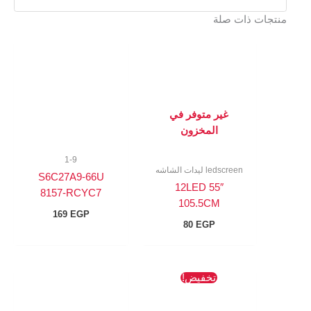
منتجات ذات صلة
غير متوفر في
المخزون
1-9
ledscreen ليدات الشاشه
S6C27A9-66U
12LED 55″
8157-RCYC7
105.5CM
169
EGP
80
EGP
السعر
السعر
تخفيض!
الأصلي
الحالي
هو:
هو:
174 EGP.
327 EGP.