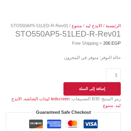
الرئيسية
/
الايدح ليد
/
متنوع
/ STO550AP5-51LED-R-Rev01
STO550AP5-51LED-R-Rev01
+ Free Shipping
206
EGP
حالة التوفر:
متوفر في المخزون
إضافة إلى السلة
رمز المنتج:
B30
التصنيفات:
ledscreen ليدات الشاشه
,
الايدح
ليد
,
متنوع
Guaranteed Safe Checkout