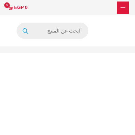
خطي
كمية
EGP
0
لى
STO550AP5-
لمحتوى
51LED-
Products
R-
search
Rev01