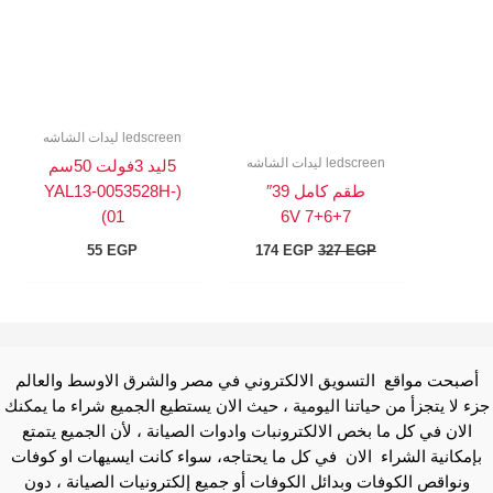
ledscreen ليدات الشاشه
ledscreen ليدات الشاشه
5ليد 3فولت 50سم
طقم كامل 39″
(YAL13-0053528H-
01)
7+6+7 6V
55
EGP
174
EGP
327
EGP
أصبحت مواقع التسويق الالكتروني في مصر والشرق الاوسط والعالم
جزء لا يتجزأ من حياتنا اليومية ، حيث الان يستطيع الجميع شراء ما يمكنك
الان في كل ما بخص الالكترونبات وادوات الصيانة ، لأن الجميع يتمتع
بإمكانية الشراء الان في كل ما يحتاجه، سواء كانت ايسيهات او كوفات
ونواقص الكوفات وبدائل الكوفات أو جميع إلكترونيات الصيانة ، دون