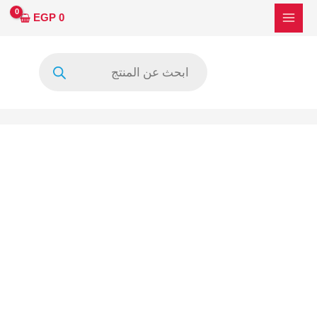
خطي
كمية
EGP
0
لى
مشرط
لمحتوى
جراحة
Products
SW-
search
306