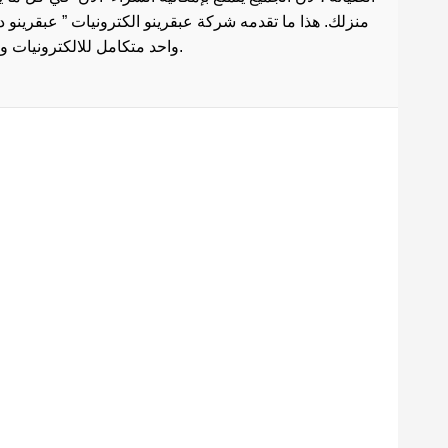
منزلك. هذا ما تقدمه شركة عبقرينو الكترونيات ” عبقرينو 
واحد متكامل للالكترونيات وادوات الصيانة . هذا ما يجعل موقع عبقرينو دوت كوم من أفضل مواقع تسوق عبر الإنترنت في مصر.
Maecenas mi justo, interdum
at consectetur vel, tristique
et arcu.