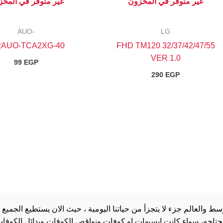
غير متوفر في المخزون
غير متوفر في المخ
-AUO
LG
40-T42AUO-TCA2XG
32/37/42/47/55 FHD TM120
VER 1.0
99
EGP
290
EGP
والعالم جزء لا يتجزأ من حياتنا اليومية ، حيث الان يستطيع الجميع 
 يحتاجه، سواء كانت ايسيهات او كوفات ونواقص الكوفات وبدائل الكوفات 