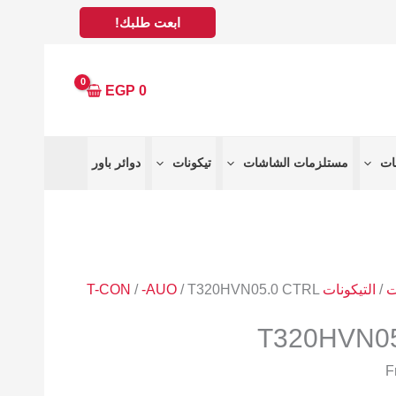
ابعت طلبك!
EGP
0
مستلزمات الشاشات
تيكونات
دوائر باور
ت
/
التيكونات T-CON
/ T320HVN05.0 CTRL
-AUO
/
T320HVN05