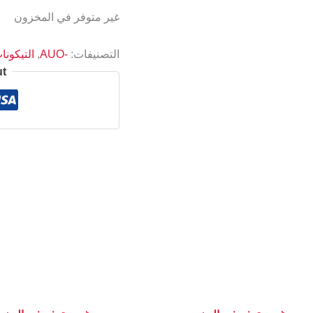
غير متوفر في المخزون
التصنيفات:
-AUO
,
التيكونات ON
ut