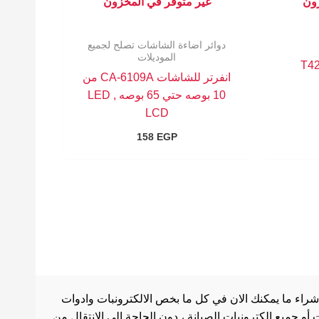
زون
غير متوفر في المخزون
دوائر اضاءة الشاشات تصلح لجميع
الموديلات
انفرتر للشاشات CA-6109A من
10 بوصه حتي 65 بوصه LED ,
LCD
158
EGP
شراء ما يمكنك الان في كل ما بخص الالكترونبات وادوات
أو جميع إلكترونيات الصيانة ، دون الحاجة إلى الانتقال من