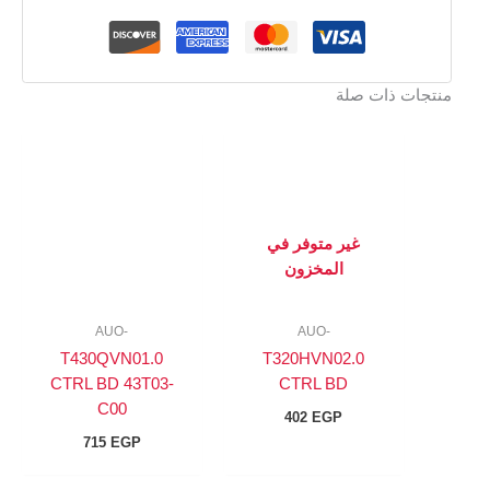
منتجات ذات صلة
غير متوفر في
المخزون
-AUO
-AUO
T430QVN01.0
T320HVN02.0
CTRL BD 43T03-
CTRL BD
C00
402
EGP
715
EGP