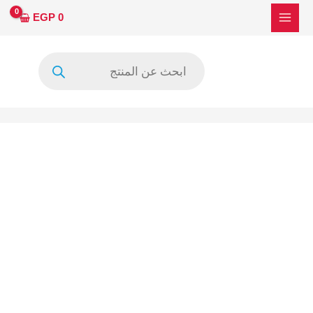
خطي
EGP
0
لى
لمحتوى
Products
search