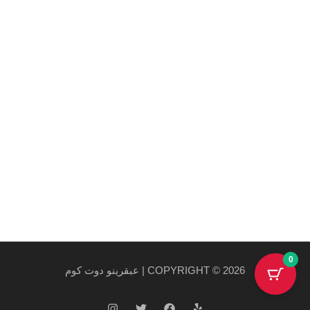
Maecenas mi justo, interdum at consectetur vel, tristique
et arcu.
روابط هامة
سياسة الخصوصية والاستخدام
سياسة الشحن
احدث المنتجات
احدث العروض
0
COPYRIGHT © 2026 | عبقرينو دوت كوم