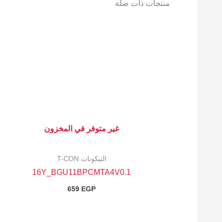
منتجات ذات صلة
غير متوفر في المخزون
التيكونات T-CON
16Y_BGU11BPCMTA4V0.1
659
EGP