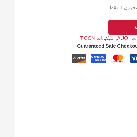
ون 1 فقط
ة
ات:
-AUO
,
التيكونات T-CON
Guaranteed Safe Checko