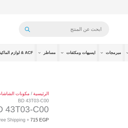
كمية
T430QVN01.0
CTRL
Products
BD
search
43T03-
C00
مبرمجات
ايسيهات ومكثفات
مساطر
ACF & لوازم الماكينات
الرئيسية
/
مكونات الشاشا
BD 43T03-C00
D 43T03-C00
+ Free Shipping
715
EGP