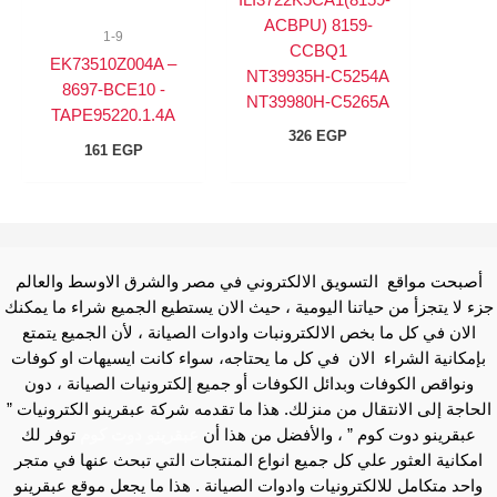
ACBPU) 8159-
1-9
CCBQ1
EK73510Z004A –
NT39935H-C5254A
8697-BCE10 -
NT39980H-C5265A
TAPE95220.1.4A
326
EGP
161
EGP
أصبحت مواقع التسويق الالكتروني في مصر والشرق الاوسط والعالم
جزء لا يتجزأ من حياتنا اليومية ، حيث الان يستطيع الجميع شراء ما يمكنك
الان في كل ما بخص الالكترونبات وادوات الصيانة ، لأن الجميع يتمتع
بإمكانية الشراء الان في كل ما يحتاجه، سواء كانت ايسيهات او كوفات
ونواقص الكوفات وبدائل الكوفات أو جميع إلكترونيات الصيانة ، دون
الحاجة إلى الانتقال من منزلك. هذا ما تقدمه شركة عبقرينو الكترونيات ”
عبقرينو دوت كوم ” ، والأفضل من هذا أن
عبقرينو دوت كوم
توفر لك
امكانية العثور علي كل جميع انواع المنتجات التي تبحث عنها في متجر
واحد متكامل للالكترونيات وادوات الصيانة . هذا ما يجعل موقع عبقرينو