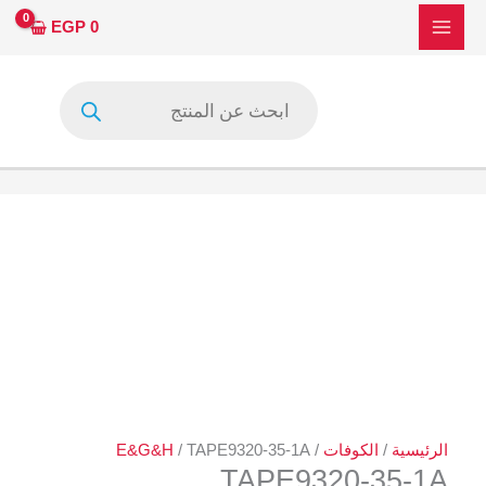
خطي
كمية
EGP
0
لى
TAPE9320-
لمحتوى
35-
Products
1A
search
الرئيسية
/
الكوفات
/
/ TAPE9320-35-1A
E&G&H
TAPE9320-35-1A