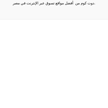
دوت كوم من أفضل مواقع تسوق عبر الإنترنت في مصر.
Maecenas mi justo, interdum at consectetur vel, tristique
et arcu.