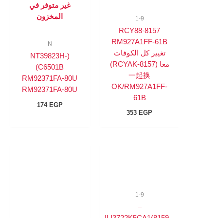
غير متوفر في
المخزون
1-9
8157-RCY88
RM927A1FF-61B
N
تغيير كل الكوفات
(NT39823H-
معا (RCYAK-8157)
C6501B)
一起换
RM92371FA-80U
OK/RM927A1FF-
RM92371FA-80U
61B
174
EGP
353
EGP
1-9
–
ILI3722K5CA1(8159-