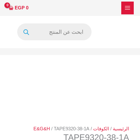
خطي
كمية
EGP
0
لى
TAPE9320-
لمحتوى
38-
Products
1A
search
الرئيسية
/
الكوفات
/
/ TAPE9320-38-1A
E&G&H
TAPE9320-38-1A