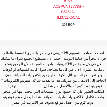
8159-
ACBPUNT39935H-
C5254A -
ILI3722K5CA1
304
EGP
أصبحت مواقع التسويق الالكتروني في مصر والشرق الاوسط والعالم
جزء لا يتجزأ من حياتنا اليومية ، حيث الان يستطيع الجميع شراء ما يمكنك
الان في كل ما بخص الالكترونبات وادوات الصيانة ، لأن الجميع يتمتع
بإمكانية الشراء الان في كل ما يحتاجه، سواء كانت ايسيهات او كوفات
ونواقص الكوفات وبدائل الكوفات أو جميع إلكترونيات الصيانة ، دون
الحاجة إلى الانتقال من منزلك. هذا ما تقدمه شركة عبقرينو الكترونيات ”
عبقرينو دوت كوم ” ، والأفضل من هذا أن
عبقرينو دوت كوم
توفر لك
امكانية العثور علي كل جميع انواع المنتجات التي تبحث عنها في متجر
واحد متكامل للالكترونيات وادوات الصيانة . هذا ما يجعل موقع عبقرينو
دوت كوم من أفضل مواقع تسوق عبر الإنترنت في مصر.