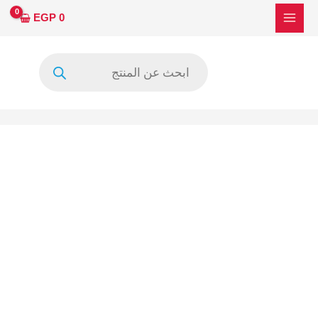
خطي
EGP
0
لى
لمحتوى
Products
search