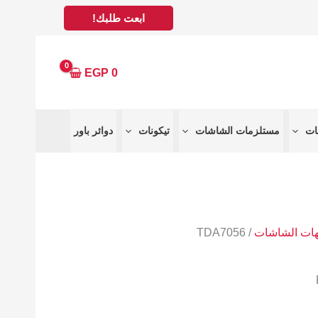
ابعت طلبك!
EGP
0
مستلزمات الشاشات
تيكونات
دوائر باور
هات الشاشات
/ TDA7056