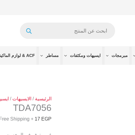
Products
search
مبرمجات
ايسيهات ومكثفات
مساطر
ACF & لوازم الماكينات
الرئيسية
/
الايسيهات
/
ايسي
TDA7056
+ Free Shipping
17
EGP
غير متوفر في المخزون