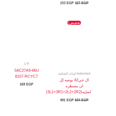
153
EGP
327
EGP
السعر
السعر
تخفيض!
الأصلي
الحالي
هو:
هو:
491 EGP.
654 EGP.
1-9
S6C27A9-66U
ledscreen ليدات الشاشه
8157-RCYC7
ال جي42 بوصه إل
169
EGP
ان مسطره
اصليه(3L1+3R1+2L2+2R2)
491
EGP
654
EGP