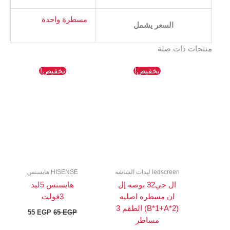
مسطرة واحدة
السعر يشمل
منتجات ذات صلة
السعر
السعر
السعر
السعر
تخفيض!
تخفيض!
الأصلي
الحالي
الأصلي
الحالي
هو:
هو:
هو:
هو:
55 EGP.
65 EGP.
153 EGP.
327 EGP.
ledscreen ليدات الشاشه
HISENSE هايسنس
ال جي32 بوصه إل
هايسنس 5ليد
ان مسطره اصليه
3فولت
(B*1+A*2) الطقم 3
55
EGP
65
EGP
مساطر