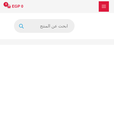
خطي
كمية
EGP
0
لى
TPS51116
لمحتوى
Products
search