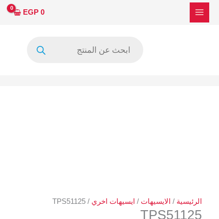
خطي
EGP
0
لى
لمحتوى
Products
search
الرئيسية
/
الايسيهات
/
ايسيهات اخري
/ TPS51125
TPS51125